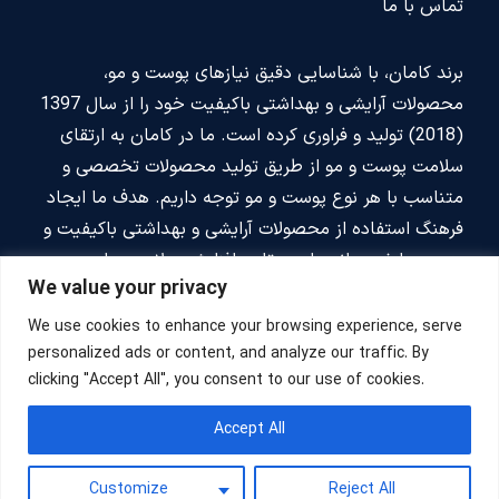
تماس با ما
برند کامان، با شناسایی دقیق نیازهای پوست و مو،
محصولات آرایشی و بهداشتی باکیفیت خود را از سال 1397
(2018) تولید و فراوری کرده است. ما در کامان به ارتقای
سلامت پوست و مو از طریق تولید محصولات تخصصی و
متناسب با هر نوع پوست و مو توجه داریم. هدف ما ایجاد
فرهنگ استفاده از محصولات آرایشی و بهداشتی باکیفیت و
بدون عوارض جانبی است تا به افزایش سلامت جامعه و
We value your privacy
مصرف بهینه محصولات آرایشی و بهداشتی و بهبود سبک
زندگی سالم کمک کنیم. برند کامان، با تاکید بر پیشگیری و
We use cookies to enhance your browsing experience, serve
بهبود کیفیت زندگی، به تمام افراد جامعه فرصت لذت بردن
personalized ads or content, and analyze our traffic. By
clicking "Accept All", you consent to our use of cookies.
از محصولات باکیفیت مراقبت از پوست و مو را می‌دهد.
Accept All
کلیه حقوق این وبسایت برای شرکت کامان محفوظ می‌باشد.
شبکه های اجتماعی
Customize
Reject All